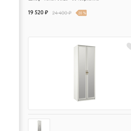
19 520 ₽
24 400 ₽
20 %