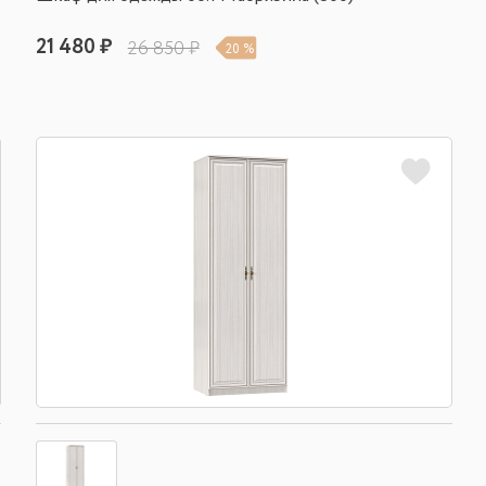
21 480 ₽
26 850 ₽
20 %