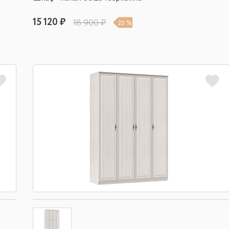
15 120 ₽
18 900 ₽
20 %