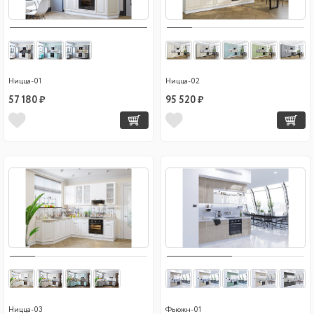
Ницца-01
Ницца-02
57 180 ₽
95 520 ₽
Ницца-03
Фьюжн-01