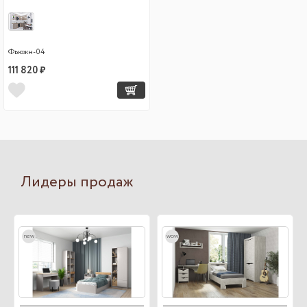
Фьюжн-04
111 820 ₽
Лидеры продаж
new
wow