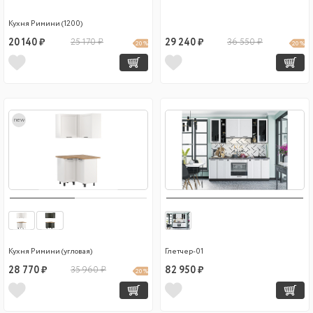
Кухня Римини (1200)
20 140 ₽
25 170 ₽
29 240 ₽
36 550 ₽
20 %
20 %
new
Кухня Римини (угловая)
Глетчер-01
28 770 ₽
35 960 ₽
82 950 ₽
20 %