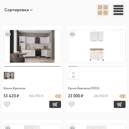
Сортировка
new
new
Кухня Аризона
Кухня Аризона (1000)
53 420 ₽
66 770 ₽
23 000 ₽
28 750 ₽
20 %
20 %
new
new