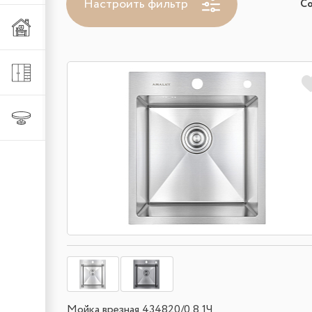
Настроить фильтр
С
Мебель из металла
Шкафы и стеллажи
Столы и стулья
Мойка врезная 434820/0,8 1Ч