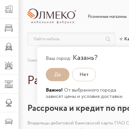
Гостиная
Розничные магазины
Спальня
К
Детская
Казань?
Ваш город:
Главная
Рассрочка
Прихожая
Да
Нет
Рассрочка
Кухня
Важно!
От выбранного города
зависят цены и условия доставки.
Офис
Рассрочка и кредит по п
Мягкая
Владельцы дебетовой банковской карты ПАО Сб