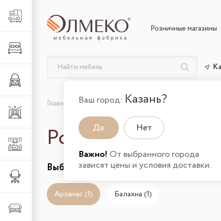
Гостиная
Розничные магазины
Спальня
К
Детская
Казань?
Ваш город:
Главная
Розничные магазины
Прихожая
Да
Нет
Розничные магази
Кухня
Важно!
От выбранного города
зависят цены и условия доставки.
Выберите город:
Офис
Арзамас (1)
Балахна (1)
Мягкая