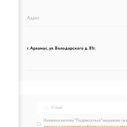
Адрес
г. Арзамас, ул. Володарского д. 81г.
Нажимая кнопку "Подписаться" выражаю св
данных
и
получение информационных и рек