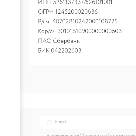
ИНН 5261137337/526101001
ОГРН 1245200020636
Р/сч 40702810242000108725
Кор/сч 30101810900000000603
ПАО Сбербанк
БИК 042202603
Нажимая кнопку "Подписаться" выражаю св