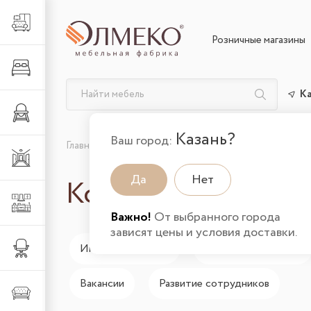
Гостиная
Розничные магазины
Спальня
К
Детская
Казань?
Ваш город:
Главная
О компании
Контакты
Прихожая
Да
Нет
Контакты
Кухня
Важно!
От выбранного города
зависят цены и условия доставки.
Офис
Интернет-магазин
Мебельная фабрика
Вакансии
Развитие сотрудников
Мягкая