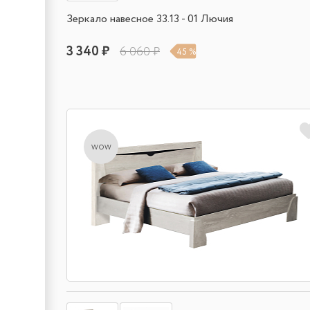
Зеркало навесное 33.13 - 01 Лючия
3 340 ₽
6 060 ₽
45 %
wow