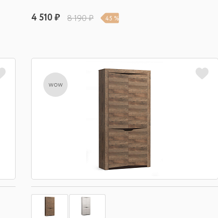
4 510 ₽
8 190 ₽
45 %
wow