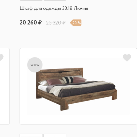
Шкаф для одежды 33.18 Лючия
20 260 ₽
25 320 ₽
20 %
wow