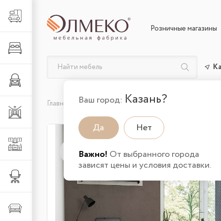
Гостиная
Розничные магазины
Спальня
К
Детская
Казань?
Ваш город:
Главная
Каталог товаров
Детская
Детские г
Прихожая
Да
Нет
Кухня
wow
Важно!
От выбранного города
зависят цены и условия доставки.
Офис
Мягкая