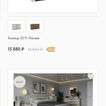
Комод 33.11 Лючия
15 880 ₽
19 850 ₽
20 %
wow