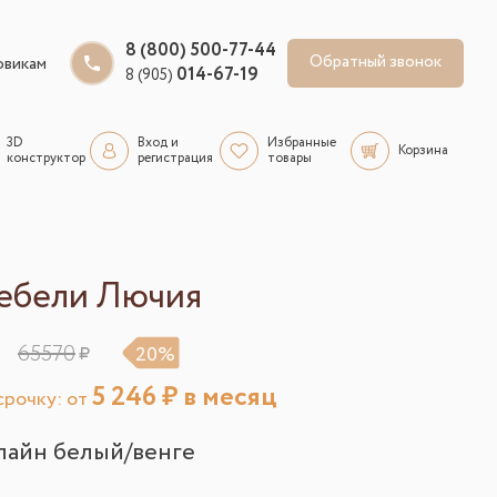
8 (800) 500-77-44
Обратный звонок
овикам
014-67-19
8 (905)
3D
Вход и
Избранные
Корзина
конструктор
регистрация
товары
ебели Лючия
65570
20%
5 246
₽ в месяц
рочку: от
пайн белый/венге