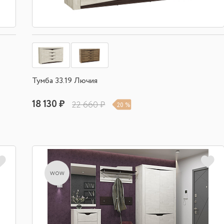
Тумба 33.19 Лючия
18 130 ₽
22 660 ₽
20 %
wow