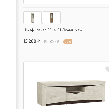
Шкаф - пенал 33.14-01 Лючия New
15 200 ₽
19 000 ₽
20 %