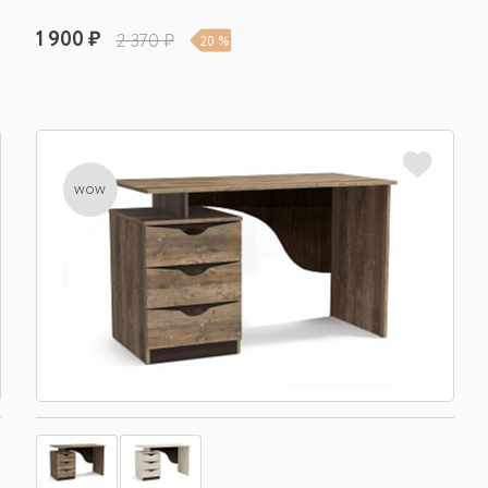
1 900 ₽
2 370 ₽
20 %
wow