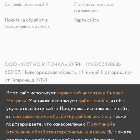
Сетевые решения 2.0
Пользовательское
соглашение
Политика обработки
Карта сайта
персональных данных
ООО «УЮТНО И ТОЧКА», ОГРН: 1245200020636
603107, Нижегородская область, г. Нижний Новгород, пр-
кт Гагарина, д. 178/1
Этот сайт использует
сервис веб-аналитики Яндекс
Метрика
. Мы также используем
файлы cookie
, чтобы
Олмеко © 2004 -
2026
улучшить работу сайта. Продолжая использовать сайт,
вы
соглашаетесь на обработку файлов cookie
, а также
подтверждаете, что ознакомлены с
Политикой в
отношении обработки персональных данных
. Вы можете
отключить cookie в настройках вашего браузера.