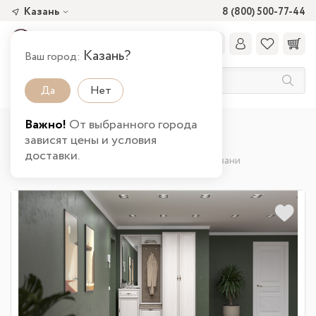
Казань
8 (800) 500-77-44
Казань?
Ваш город:
Да
Нет
Важно!
От выбранного города
Главная
Каталог товаров
Прихожая
зависят цены и условия
Модульные прихожие
доставки.
Модульная прихожая Габриэлла (Патина) в Казани