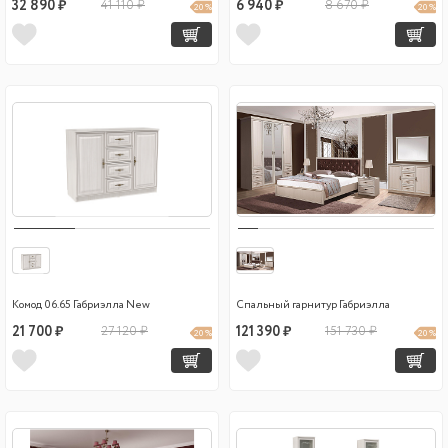
32 890 ₽
41 110 ₽
6 940 ₽
8 670 ₽
20 %
20 %
Комод 06.65 Габриэлла New
Спальный гарнитур Габриэлла
21 700 ₽
27 120 ₽
121 390 ₽
151 730 ₽
20 %
20 %