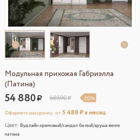
Модульная прихожая Габриэлла
(Патина)
54 880
68590
20%
5 488
₽ в месяц
Оформить рассрочку: от
Цвет:
Вудлайн кремовый/сандал белый/аруша венге
патина