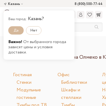
Казань
8 (800) 500-77-44
Казань?
Ваш город:
Да
Нет
Важно!
От выбранного города
Главная
Карта сайта
зависят цены и условия
доставки.
Карта сайта интернет магазина Олмеко в 
Гостиная
Офис
Л
Стенки
Библиотеки
ц
Модульные
Шкафы и
Н
гостиные
стеллажи
Х
Тумбы под ТВ
Тумбы
Р