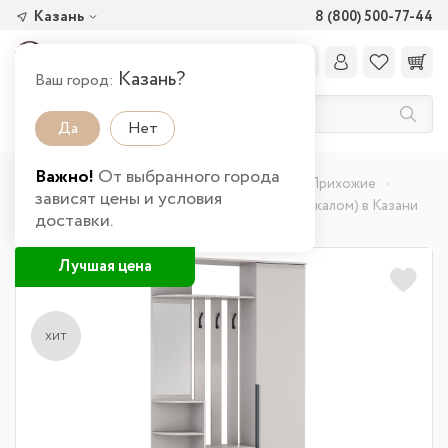
Казань
8 (800) 500-77-44
Казань?
Ваш город:
Да
Нет
Важно!
От выбранного города
Главная
Каталог товаров
Прихожая
Прихожие
зависят цены и условия
Шкаф комбинированный Кармен-7 New (с зеркалом) в Казани
доставки.
Лучшая цена
хит